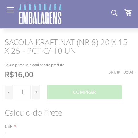
Pesquis
Me
SACOLA KRAFT NAT (NR 8) 20 X 15
Pular
Saltar
para
para
X 25 - PCT C/ 10 UN
o
o
final
início
da
da
Seja o primeiro a avaliar este produto
Galeria
Galeria
SKU
0504
R$16,00
de
de
imagens
imagens
COMPRAR
-
+
Calculo do Frete
CEP