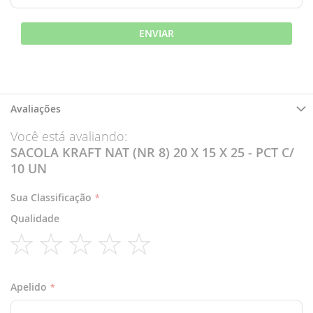
ENVIAR
Avaliações
Você está avaliando:
SACOLA KRAFT NAT (NR 8) 20 X 15 X 25 - PCT C/
10 UN
Sua Classificação
Qualidade
1
2
3
4
5
star
stars
stars
stars
stars
Apelido