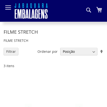
Pesquis
Me
FILME STRETCH
FILME STRETCH
De
Ordenar por
Filtrar
Di
De
3
itens