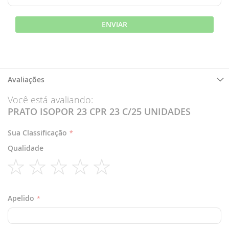
ENVIAR
Avaliações
Você está avaliando:
PRATO ISOPOR 23 CPR 23 C/25 UNIDADES
Sua Classificação
Qualidade
1
2
3
4
5
star
stars
stars
stars
stars
Apelido