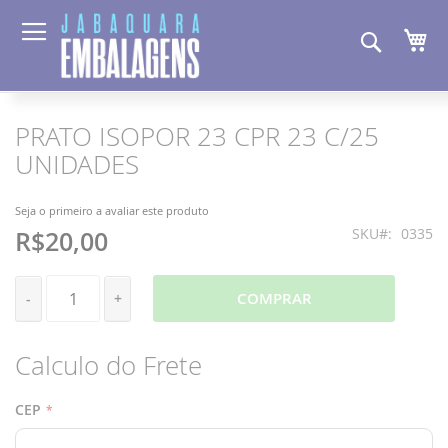
Pesquis
Me
PRATO ISOPOR 23 CPR 23 C/25
Pular
Saltar
para
para
UNIDADES
o
o
final
início
da
da
Seja o primeiro a avaliar este produto
Galeria
Galeria
SKU
0335
R$20,00
de
de
imagens
imagens
COMPRAR
-
+
Calculo do Frete
CEP