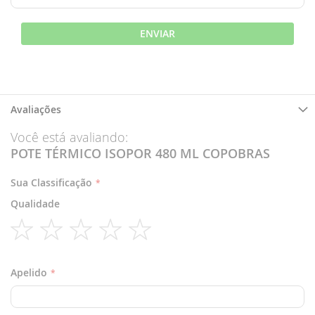
ENVIAR
Avaliações
Você está avaliando:
POTE TÉRMICO ISOPOR 480 ML COPOBRAS
Sua Classificação
Qualidade
1
2
3
4
5
star
stars
stars
stars
stars
Apelido