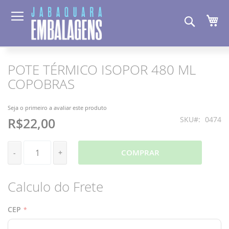
Pesquis
Me
POTE TÉRMICO ISOPOR 480 ML
Pular
Saltar
para
para
COPOBRAS
o
o
final
início
da
da
Seja o primeiro a avaliar este produto
Galeria
Galeria
SKU
0474
R$22,00
de
de
imagens
imagens
COMPRAR
-
+
Calculo do Frete
CEP