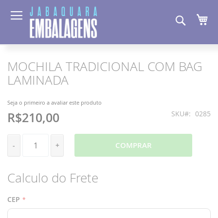
Pesquis
Me
MOCHILA TRADICIONAL COM BAG
Pular
Saltar
para
para
LAMINADA
o
o
final
início
da
da
Seja o primeiro a avaliar este produto
Galeria
Galeria
SKU
0285
R$210,00
de
de
imagens
imagens
COMPRAR
-
+
Calculo do Frete
CEP