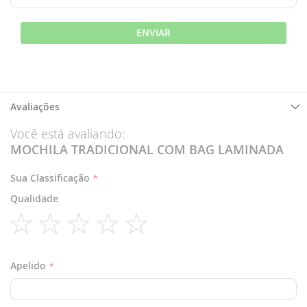
ENVIAR
Avaliações
Você está avaliando:
MOCHILA TRADICIONAL COM BAG LAMINADA
Sua Classificação
Qualidade
1
2
3
4
5
star
stars
stars
stars
stars
Apelido