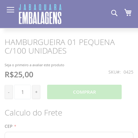
Pesquis
Me
HAMBURGUEIRA 01 PEQUENA
Pular
Saltar
para
para
C/100 UNIDADES
o
o
final
início
da
da
Seja o primeiro a avaliar este produto
Galeria
Galeria
SKU
0425
R$25,00
de
de
imagens
imagens
COMPRAR
-
+
Calculo do Frete
CEP