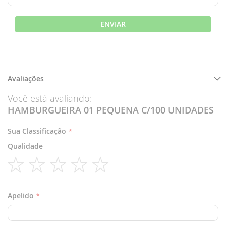
ENVIAR
Avaliações
Você está avaliando:
HAMBURGUEIRA 01 PEQUENA C/100 UNIDADES
Sua Classificação
Qualidade
1
2
3
4
5
star
stars
stars
stars
stars
Apelido