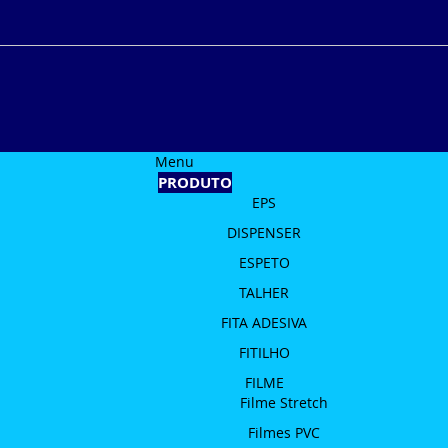
Menu
PRODUTO
EPS
DISPENSER
ESPETO
TALHER
FITA ADESIVA
FITILHO
FILME
Filme Stretch
Filmes PVC