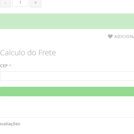
-
+
ADICION
Calculo do Frete
CEP
Pular
Saltar
Avaliações
para
para
o
o