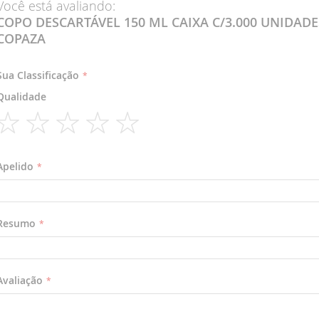
Você está avaliando:
final
início
COPO DESCARTÁVEL 150 ML CAIXA C/3.000 UNIDADE
da
da
COPAZA
Galeria
Galeria
de
de
imagens
imagens
Sua Classificação
Qualidade
1
2
3
4
5
star
stars
stars
stars
stars
Apelido
Resumo
Avaliação