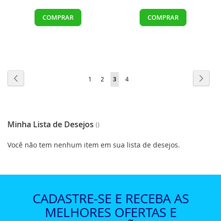
COMPRAR
COMPRAR
Página
Página
Anterior
Págin
Próxi
Página
Página
Você
Página
1
2
3
4
esta
lendo
a
Minha Lista de Desejos
pagina
Você não tem nenhum item em sua lista de desejos.
CADASTRE-SE E RECEBA AS
MELHORES OFERTAS E