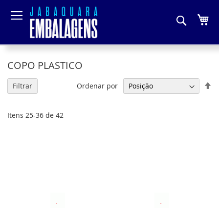
Pesquis
Me
COPO PLASTICO
De
Ordenar por
Filtrar
Di
De
Itens
25
-
36
de
42